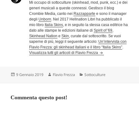
Mi occupo di sottoculture (skinhead, mod, punk, ecc.) e dei
generi musicali a queste connessi. Gestisco il blog
Crombie Media, canto nei
Razzapparte
e sono il manager
degli
Unborn
. Nel 2017 Hellnation Libri ha pubblicato il
mio libro
Italia Skins
, e in seguito la stessa casa editrice ha
dato alle stampe le edizioni italiane di
Spirit of '69
,
Skinhead Nation
e
Skin
, curate dal sottoscritto. Se vuoi
saperne di più, leggi il seguente articolo:
Un’intervista con
Flavio Frezza: gli skinhead italiani e il libro “Italia Skins”
.
Visualizza tutti gli articoli di Flavio Frezza
Scritto
Autore
Categorie
9 Gennaio 2019
Flavio Frezza
Sottoculture
il
Commenta questo post!