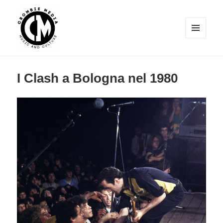
MENU
E
WIDGET
Crombie Media
I Clash a Bologna nel 1980