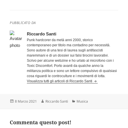
PUBBLICATO DA
Riccardo Santi
Punk hardcorer da metà anni 2000, storico
contemporaneo per titolo ma contadino per necessità.
Sono autore di una tesi di laurea sugli antifascisti
maremmani e di un dossier sui falsi tirocini lavorativi.
Scrivo per alcune webzine e ho urlato al microfono con i
Toxic Discomfort. Porto avanti da qualche anno la
militanza politica e sono un lettore compulsivo di qualsiasi
cosa riguardi le controculture e i movimenti di lotta.
Visualizza tutti gli articoli di Riccardo Santi
Scritto
Autore
Categorie
8 Marzo 2021
Riccardo Santi
Musica
il
Commenta questo post!