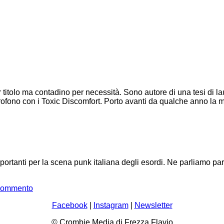
tolo ma contadino per necessità. Sono autore di una tesi di laur
crofono con i Toxic Discomfort. Porto avanti da qualche anno la m
mportanti per la scena punk italiana degli esordi. Ne parliamo pa
su
 commento
I
Facebook
|
Instagram
|
Newsletter
Clash
a
© Crombie Media di Frezza Flavio
Bologna