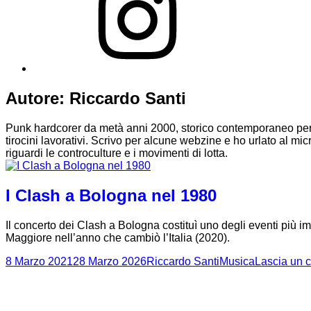
Autore:
Riccardo Santi
Punk hardcorer da metà anni 2000, storico contemporaneo per ti
tirocini lavorativi. Scrivo per alcune webzine e ho urlato al mi
riguardi le controculture e i movimenti di lotta.
I Clash a Bologna nel 1980
Il concerto dei Clash a Bologna costituì uno degli eventi più i
Maggiore nell’anno che cambiò l’Italia (2020).
Scritto
Autore
Categorie
8 Marzo 2021
28 Marzo 2026
Riccardo Santi
Musica
Lascia un
il