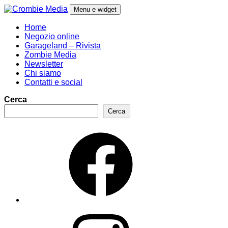
Vai
Menu e widget
al
contenuto
Crombie Media
Musica e cultura
Home
Negozio online
Garageland – Rivista
Zombie Media
Newsletter
Chi siamo
Contatti e social
Cerca
Cerca
Facebook
Instagram