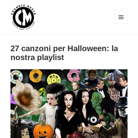
MENU
E
Crombie Media
WIDGET
27 canzoni per Halloween: la
nostra playlist