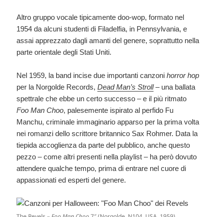
Altro gruppo vocale tipicamente doo-wop, formato nel
1954 da alcuni studenti di Filadelfia, in Pennsylvania, e
assai apprezzato dagli amanti del genere, soprattutto nella
parte orientale degli Stati Uniti.
Nel 1959, la band incise due importanti canzoni
horror hop
per la Norgolde Records,
Dead Man’s Stroll
– una ballata
spettrale che ebbe un certo successo – e il più ritmato
Foo Man Choo
, palesemente ispirato al perfido Fu
Manchu, criminale immaginario apparso per la prima volta
nei romanzi dello scrittore britannico Sax Rohmer. Data la
tiepida accoglienza da parte del pubblico, anche questo
pezzo – come altri presenti nella playlist – ha però dovuto
attendere qualche tempo, prima di entrare nel cuore di
appassionati ed esperti del genere.
The Revels –
Foo Man Choo
7″ (Norgolde, N104, USA, 1959).