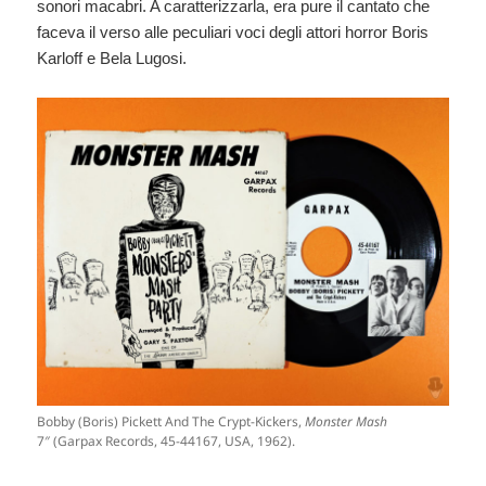
sonori macabri. A caratterizzarla, era pure il cantato che
faceva il verso alle peculiari voci degli attori horror Boris
Karloff e Bela Lugosi.
Bobby (Boris) Pickett And The Crypt-Kickers,
Monster Mash
7″ (Garpax Records, 45-44167, USA, 1962).