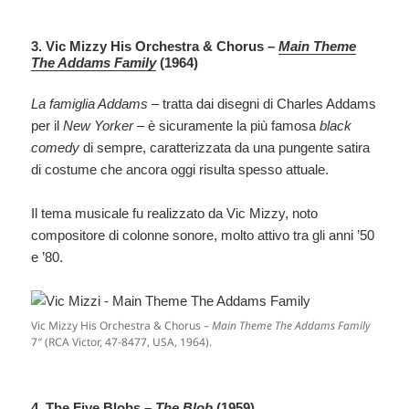
3. Vic Mizzy His Orchestra & Chorus –
Main Theme
The Addams Family
(1964)
La famiglia Addams
– tratta dai disegni di Charles Addams
per il
New Yorker
– è sicuramente la più famosa
black
comedy
di sempre, caratterizzata da una pungente satira
di costume che ancora oggi risulta spesso attuale.
Il tema musicale fu realizzato da Vic Mizzy, noto
compositore di colonne sonore, molto attivo tra gli anni ’50
e ’80.
Vic Mizzy His Orchestra & Chorus –
Main Theme The Addams Family
7″ (RCA Victor, 47-8477, USA, 1964).
4. The Five Blobs –
The Blob
(1959)