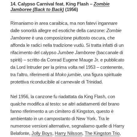
14. Calypso Carnival feat. King Flash –
Zombie
Jamboree (Back to Back)
(1956)
Rimaniamo in area caraibica, ma non fatevi ingannare
dalle sonorità allegre ed esotiche della canzone:
Zombie
Jamboree
è una composizione piuttosto oscura, che
affonda le radici nella tradizione vudù. Si tratta infatti di un
rifacimento del calypso
Jumbee Jamboree
(baccanale di
spiriti) – scritto da Conrad Eugene Mauge Jr. e pubblicato
da Lord Intruder per la prima volta nel 1953 – contenente,
tra l’altro, riferimenti al
Moko jumbie
, una figura spirituale
protettiva riconducibile al carnevale di Trinidad.
Nel 1956, la canzone fu riadattata da King Flash, con
qualche modifica al testo: se altri adattamenti del brano
fanno riferimento a un cimitero di Kingston, questo è
ambientato in un campostanto di New York. Tra le
numerose versioni alternative, segnaliamo quelle di Harry
Belafonte,
Jolly Boys
,
Harry Nilsson
,
The Kingston Trio
,