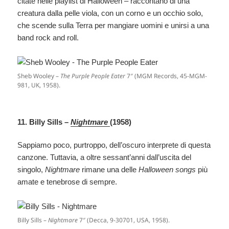
citate nelle playlist di Halloween – raccontano di una
creatura dalla pelle viola, con un corno e un occhio solo,
che scende sulla Terra per mangiare uomini e unirsi a una
band rock and roll.
Sheb Wooley –
The Purple People Eater
7″ (MGM Records, 45-MGM-
981, UK, 1958).
11. Billy Sills –
Nightmare
(1958)
Sappiamo poco, purtroppo, dell’oscuro interprete di questa
canzone. Tuttavia, a oltre sessant’anni dall’uscita del
singolo,
Nightmare
rimane una delle
Halloween songs
più
amate e tenebrose di sempre.
Billy Sills –
Nightmare
7″ (Decca, 9-30701, USA, 1958).