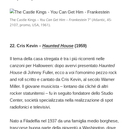
The Castle Kings –
You Can Get Him – Frankestein
7″ (Atlantic, 45-
2107, promo, USA, 1961).
22. Cris Kevin –
Haunted House
(1959)
Il tema della casa stregata è tra i più ricorrenti nelle
canzoni per Halloween: dopo avervi presentato
Haunted
House
di Johnny Fuller, ecco a voi l’omonimo pezzo rock
and roll scritto e cantato da Cris Kevin, al secolo Warner
Miller. Il giovane musicista – lontano dai cliché di altri
rocker statunitensi – fu in seguito fondatore dello Studio
Center, società specializzata nella realizzazione di spot
radiofonici e televisivi.
Nato a Filadelfia nel 1937 da una famiglia medio borghese,
trascorse buona parte della gioventù a Washington, dove