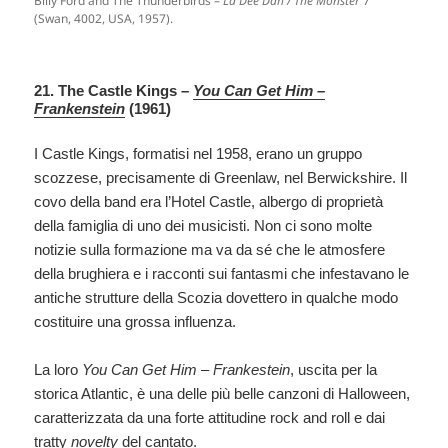
Billy Ford and The Thunderbirds –
La Dee Dah /
The Monster
7″
(Swan, 4002, USA, 1957).
21. The Castle Kings –
You Can Get Him –
Frankenstein
(1961)
I Castle Kings, formatisi nel 1958, erano un gruppo
scozzese, precisamente di Greenlaw, nel Berwickshire. Il
covo della band era l’Hotel Castle, albergo di proprietà
della famiglia di uno dei musicisti. Non ci sono molte
notizie sulla formazione ma va da sé che le atmosfere
della brughiera e i racconti sui fantasmi che infestavano le
antiche strutture della Scozia dovettero in qualche modo
costituire una grossa influenza.
La loro
You Can Get Him – Frankestein
, uscita per la
storica Atlantic, è una delle più belle canzoni di Halloween,
caratterizzata da una forte attitudine rock and roll e dai
tratty
novelty
del cantato.