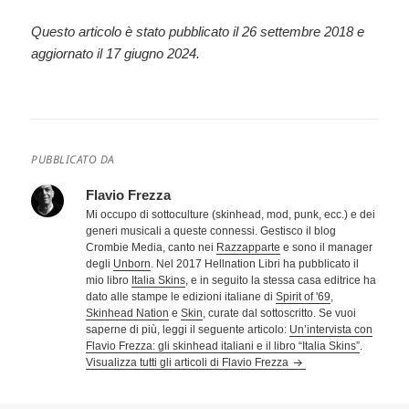
Questo articolo è stato pubblicato il 26 settembre 2018 e
aggiornato il 17 giugno 2024.
PUBBLICATO DA
Flavio Frezza
Mi occupo di sottoculture (skinhead, mod, punk, ecc.) e dei
generi musicali a queste connessi. Gestisco il blog
Crombie Media, canto nei
Razzapparte
e sono il manager
degli
Unborn
. Nel 2017 Hellnation Libri ha pubblicato il
mio libro
Italia Skins
, e in seguito la stessa casa editrice ha
dato alle stampe le edizioni italiane di
Spirit of '69
,
Skinhead Nation
e
Skin
, curate dal sottoscritto. Se vuoi
saperne di più, leggi il seguente articolo:
Un’intervista con
Flavio Frezza: gli skinhead italiani e il libro “Italia Skins”
.
Visualizza tutti gli articoli di Flavio Frezza