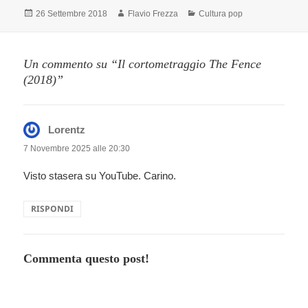
Scritto
Autore
Categorie
26 Settembre 2018
Flavio Frezza
Cultura pop
il
Un commento su “Il cortometraggio The Fence
(2018)”
Lorentz
ha
detto:
7 Novembre 2025 alle 20:30
Visto stasera su YouTube. Carino.
RISPONDI
Commenta questo post!