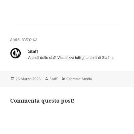
PUBBLICATO DA
Staff
Articoli dello staff.
Visualizza tutti gli articoli di Staff
Scritto
Autore
Categorie
26 Marzo 2026
Staff
Crombie Media
il
Commenta questo post!