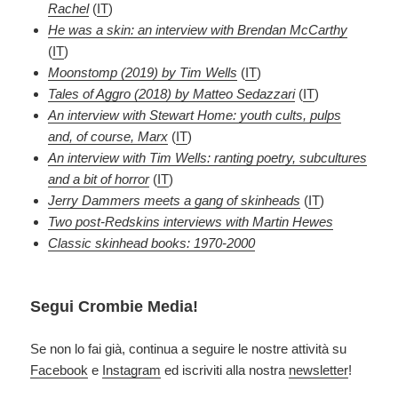
Rachel
(
IT
)
He was a skin: an interview with Brendan McCarthy
(
IT
)
Moonstomp (2019) by Tim Wells
(
IT
)
Tales of Aggro (2018) by Matteo Sedazzari
(
IT
)
An interview with Stewart Home: youth cults, pulps
and, of course, Marx
(
IT
)
An interview with Tim Wells: ranting poetry, subcultures
and a bit of horror
(
IT
)
Jerry Dammers meets a gang of skinheads
(
IT
)
Two post-Redskins interviews with Martin Hewes
Classic skinhead books: 1970-2000
Segui Crombie Media!
Se non lo fai già, continua a seguire le nostre attività su
Facebook
e
Instagram
ed iscriviti alla nostra
newsletter
!