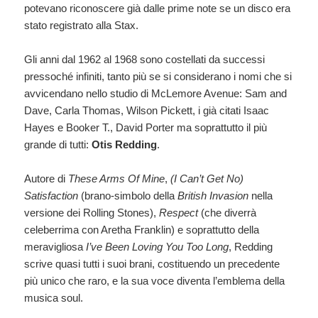
potevano riconoscere già dalle prime note se un disco era
stato registrato alla Stax.
Gli anni dal 1962 al 1968 sono costellati da successi
pressoché infiniti, tanto più se si considerano i nomi che si
avvicendano nello studio di McLemore Avenue: Sam and
Dave, Carla Thomas, Wilson Pickett, i già citati Isaac
Hayes e Booker T., David Porter ma soprattutto il più
grande di tutti:
Otis Redding
.
Autore di
These Arms Of Mine
,
(I Can’t Get No)
Satisfaction
(brano-simbolo della
British Invasion
nella
versione dei Rolling Stones),
Respect
(che diverrà
celeberrima con Aretha Franklin) e soprattutto della
meravigliosa
I’ve Been Loving You Too Long
, Redding
scrive quasi tutti i suoi brani, costituendo un precedente
più unico che raro, e la sua voce diventa l’emblema della
musica soul.