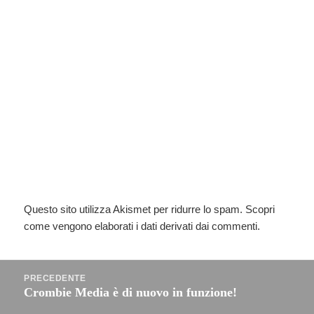
Questo sito utilizza Akismet per ridurre lo spam.
Scopri
come vengono elaborati i dati derivati dai commenti
.
Navigazione
PRECEDENTE
articoli
Crombie Media è di nuovo in funzione!
Articolo
precedente: