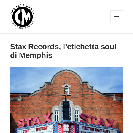
MENU
E
WIDGET
Crombie Media
Stax Records, l’etichetta soul
di Memphis