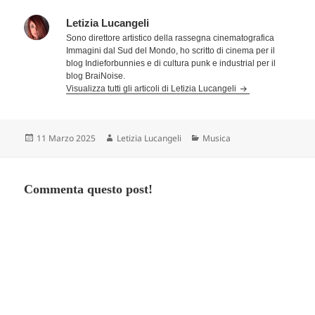
Letizia Lucangeli
Sono direttore artistico della rassegna cinematografica
Immagini dal Sud del Mondo, ho scritto di cinema per il
blog Indieforbunnies e di cultura punk e industrial per il
blog BraiNoise.
Visualizza tutti gli articoli di Letizia Lucangeli
Scritto
Autore
Categorie
11 Marzo 2025
Letizia Lucangeli
Musica
il
Commenta questo post!