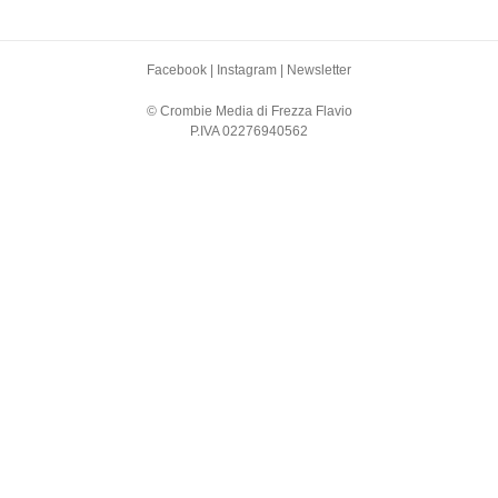
Facebook
|
Instagram
|
Newsletter
© Crombie Media di Frezza Flavio
P.IVA 02276940562